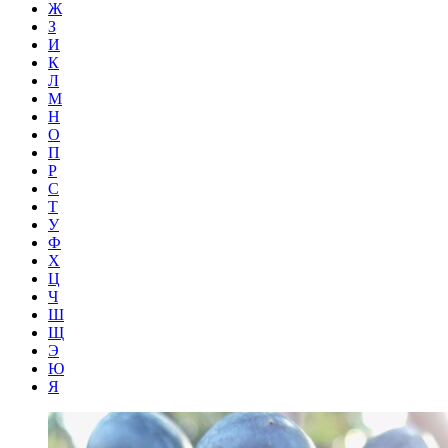
Ж
З
И
К
Л
М
Н
О
П
Р
С
Т
У
Ф
Х
Ц
Ч
Ш
Щ
Э
Ю
Я