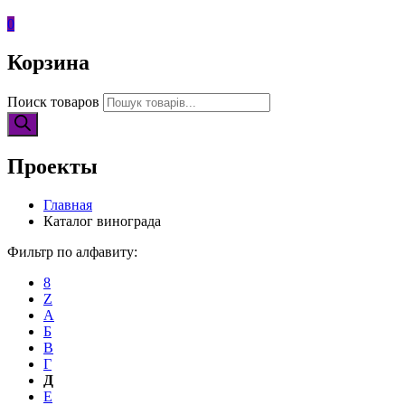
0
Корзина
Поиск товаров
Проекты
Главная
Каталог винограда
Фильтр по алфавиту:
8
Z
А
Б
В
Г
Д
Е