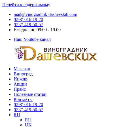
Перейти к содержимому
mail@vinogradnik-dashevskih.com
(098) 016-19-20
(097) 419-50-57
Ежедневно 09:00 - 19.00
Наш Youtube канал
Магазин
Виноградник
Саженцы
Виноград
Дашевских
и
Инжир
черенки
Акции
винограда
Прайс
Полезные статьи
Контакты
(098) 016-19-20
(097) 419-50-57
RU
RU
UK