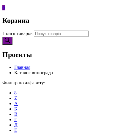
0
Корзина
Поиск товаров
Проекты
Главная
Каталог винограда
Фильтр по алфавиту:
8
Z
А
Б
В
Г
Д
Е