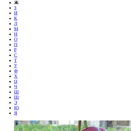
Ж
З
И
К
Л
М
Н
О
П
Р
С
Т
У
Ф
Х
Ц
Ч
Ш
Щ
Э
Ю
Я