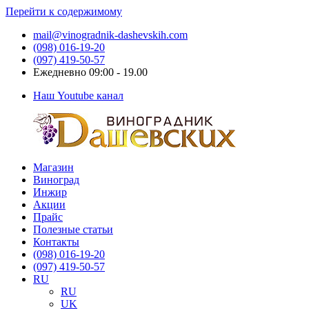
Перейти к содержимому
mail@vinogradnik-dashevskih.com
(098) 016-19-20
(097) 419-50-57
Ежедневно 09:00 - 19.00
Наш Youtube канал
Магазин
Виноградник
Саженцы
Виноград
Дашевских
и
Инжир
черенки
Акции
винограда
Прайс
Полезные статьи
Контакты
(098) 016-19-20
(097) 419-50-57
RU
RU
UK