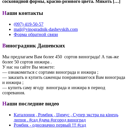
сосковидной формы, красно-розового цвета. Мякоть […]
Наши контакты
(097) 419-50-57
mail@vinogradnik-dashevskih.com
Форма обратной связи
Виноградник Дашевских
Мы предлагаем Вам более 450 сортов винограда! А так-же
более 50 сортов инжира .
У нас на сайте Вы можете:
— ознакомиться с сортами винограда и инжира ;
— заказать и купить саженцы понравившегося Вам винограда
и инжира ;
— купить саму ягоду винограда и инжира в период
созревания.
Наши последние видео
Каталония , Ромбик , Цимус , Супер экстра на кінець
липня . #сад #дача #огород виноград
Ромбик - однозначно первый !!! #сад