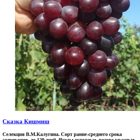
Сказка Кишмиш
Селекция В.М.Калугина. Сорт ранне-среднего срока
созревания- до 120 дней. Ягоды округлые, розово красные,