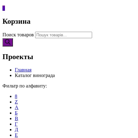
0
Корзина
Поиск товаров
Проекты
Главная
Каталог винограда
Фильтр по алфавиту:
8
Z
А
Б
В
Г
Д
Е