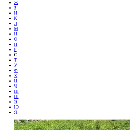
Ж
З
И
К
Л
М
Н
О
П
Р
С
Т
У
Ф
Х
Ц
Ч
Ш
Щ
Э
Ю
Я