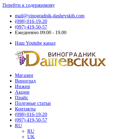
Перейти к содержимому
mail@vinogradnik-dashevskih.com
(098) 016-19-20
(097) 419-50-57
Ежедневно 09:00 - 19.00
Наш Youtube канал
Магазин
Виноградник
Саженцы
Виноград
Дашевских
и
Инжир
черенки
Акции
винограда
Прайс
Полезные статьи
Контакты
(098) 016-19-20
(097) 419-50-57
RU
RU
UK