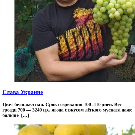
Слава Украине
Цвет бело-жёлтый. Срок созревания 100 -110 дней. Вес
грозди 700 — 3240 гр., ягода с вкусом лёгкого муската даже
больше […]