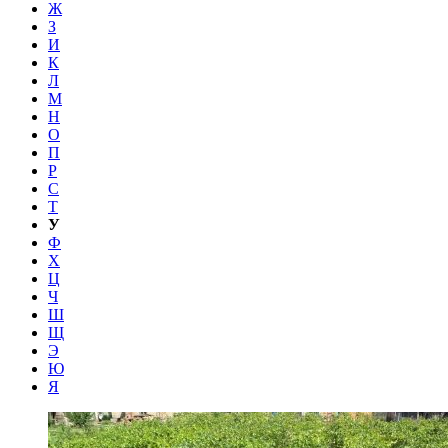
Ж
З
И
К
Л
М
Н
О
П
Р
С
Т
У
Ф
Х
Ц
Ч
Ш
Щ
Э
Ю
Я