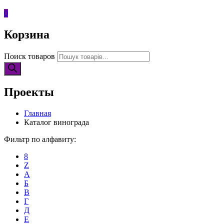
0
Корзина
Поиск товаров
Проекты
Главная
Каталог винограда
Фильтр по алфавиту:
8
Z
А
Б
В
Г
Д
Е