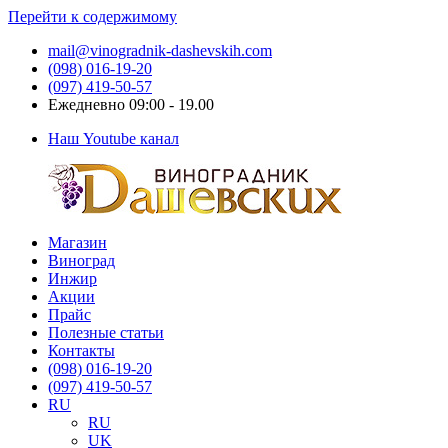
Перейти к содержимому
mail@vinogradnik-dashevskih.com
(098) 016-19-20
(097) 419-50-57
Ежедневно 09:00 - 19.00
Наш Youtube канал
Магазин
Виноградник
Саженцы
Виноград
Дашевских
и
Инжир
черенки
Акции
винограда
Прайс
Полезные статьи
Контакты
(098) 016-19-20
(097) 419-50-57
RU
RU
UK