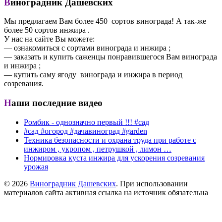
Виноградник Дашевских
Мы предлагаем Вам более 450 сортов винограда! А так-же
более 50 сортов инжира .
У нас на сайте Вы можете:
— ознакомиться с сортами винограда и инжира ;
— заказать и купить саженцы понравившегося Вам винограда
и инжира ;
— купить саму ягоду винограда и инжира в период
созревания.
Наши последние видео
Ромбик - однозначно первый !!! #сад
#сад #огород #дачавиноград #garden
Техника безопасности и охрана труда при работе с
инжиром , укропом , петрушкой , лимон …
Нормировка куста инжира для ускорения созревания
урожая
© 2026
Виноградник Дашевских
. При использовании
материалов сайта активная ссылка на источник обязательна