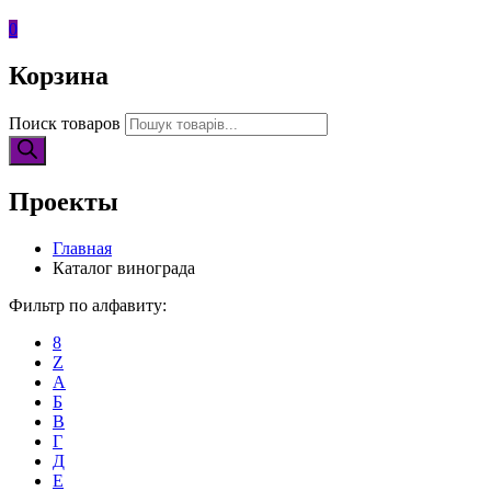
0
Корзина
Поиск товаров
Проекты
Главная
Каталог винограда
Фильтр по алфавиту:
8
Z
А
Б
В
Г
Д
Е