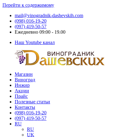
Перейти к содержимому
mail@vinogradnik-dashevskih.com
(098) 016-19-20
(097) 419-50-57
Ежедневно 09:00 - 19.00
Наш Youtube канал
Магазин
Виноградник
Саженцы
Виноград
Дашевских
и
Инжир
черенки
Акции
винограда
Прайс
Полезные статьи
Контакты
(098) 016-19-20
(097) 419-50-57
RU
RU
UK