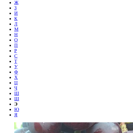
Ж
З
И
К
Л
М
Н
О
П
Р
С
Т
У
Ф
Х
Ц
Ч
Ш
Щ
Э
Ю
Я