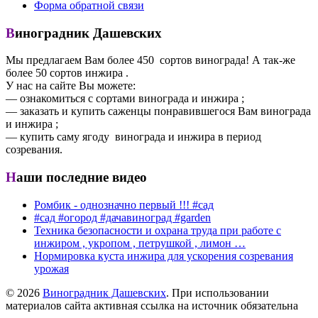
Форма обратной связи
Виноградник Дашевских
Мы предлагаем Вам более 450 сортов винограда! А так-же
более 50 сортов инжира .
У нас на сайте Вы можете:
— ознакомиться с сортами винограда и инжира ;
— заказать и купить саженцы понравившегося Вам винограда
и инжира ;
— купить саму ягоду винограда и инжира в период
созревания.
Наши последние видео
Ромбик - однозначно первый !!! #сад
#сад #огород #дачавиноград #garden
Техника безопасности и охрана труда при работе с
инжиром , укропом , петрушкой , лимон …
Нормировка куста инжира для ускорения созревания
урожая
© 2026
Виноградник Дашевских
. При использовании
материалов сайта активная ссылка на источник обязательна