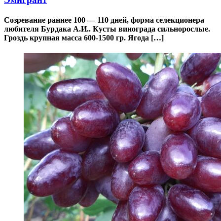
Созревание раннее 100 — 110 дней, форма селекционера
любителя Бурдака А.И.. Кусты винограда сильнорослые.
Гроздь крупная масса 600-1500 гр. Ягода […]