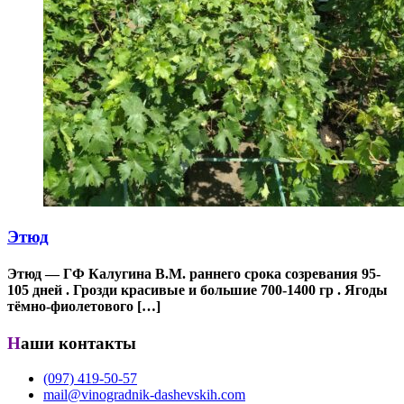
Этюд
Этюд — ГФ Калугина В.М. раннего срока созревания 95-
105 дней . Грозди красивые и большие 700-1400 гр . Ягоды
тёмно-фиолетового […]
Наши контакты
(097) 419-50-57
mail@vinogradnik-dashevskih.com