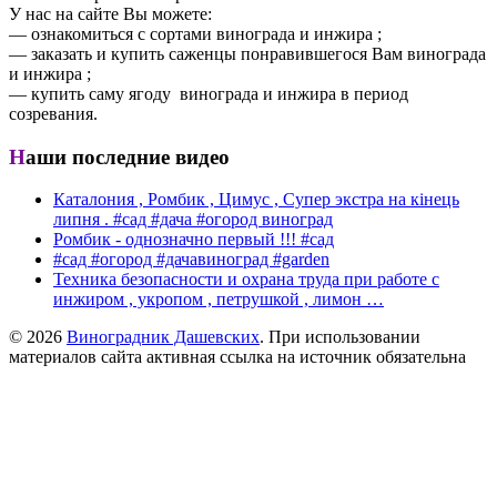
У нас на сайте Вы можете:
— ознакомиться с сортами винограда и инжира ;
— заказать и купить саженцы понравившегося Вам винограда
и инжира ;
— купить саму ягоду винограда и инжира в период
созревания.
Наши последние видео
Каталония , Ромбик , Цимус , Супер экстра на кінець
липня . #сад #дача #огород виноград
Ромбик - однозначно первый !!! #сад
#сад #огород #дачавиноград #garden
Техника безопасности и охрана труда при работе с
инжиром , укропом , петрушкой , лимон …
© 2026
Виноградник Дашевских
. При использовании
материалов сайта активная ссылка на источник обязательна