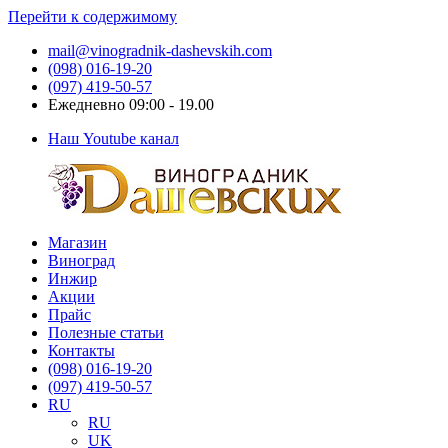
Перейти к содержимому
mail@vinogradnik-dashevskih.com
(098) 016-19-20
(097) 419-50-57
Ежедневно 09:00 - 19.00
Наш Youtube канал
Магазин
Виноградник
Саженцы
Виноград
Дашевских
и
Инжир
черенки
Акции
винограда
Прайс
Полезные статьи
Контакты
(098) 016-19-20
(097) 419-50-57
RU
RU
UK