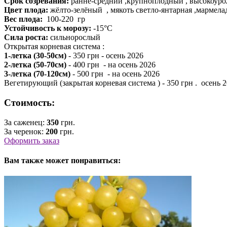
Срок созревания:
ранне-средний ,крупноплодный , высокоуро
Цвет плода:
жёлто-зелёный , мякоть светло-янтарная ,мармела
Вес плода:
100-220 гр
Устойчивость к морозу:
-15°С
Сила роста:
сильнорослый
Открытая корневая система :
1-летка (30-50см)
- 350 грн - осень 2026
2-летка (50-70см)
- 400 грн - на осень 2026
3-летка (70-120см)
- 500 грн - на осень 2026
Вегетирующий (закрытая корневая система ) - 350 грн . осень 
Стоимость:
За саженец:
350
грн.
За черенок:
200
грн.
Оформить заказ
Вам также может понравиться: