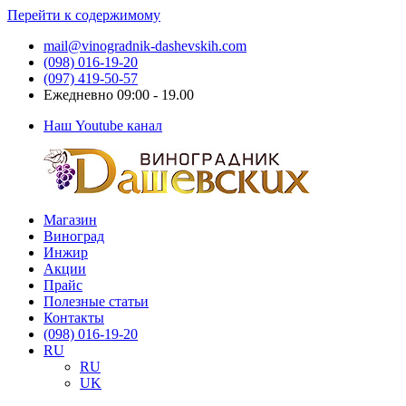
Перейти к содержимому
mail@vinogradnik-dashevskih.com
(098) 016-19-20
(097) 419-50-57
Ежедневно 09:00 - 19.00
Наш Youtube канал
Магазин
Виноградник
Саженцы
Виноград
Дашевских
и
Инжир
черенки
Акции
винограда
Прайс
Полезные статьи
Контакты
(098) 016-19-20
RU
RU
UK