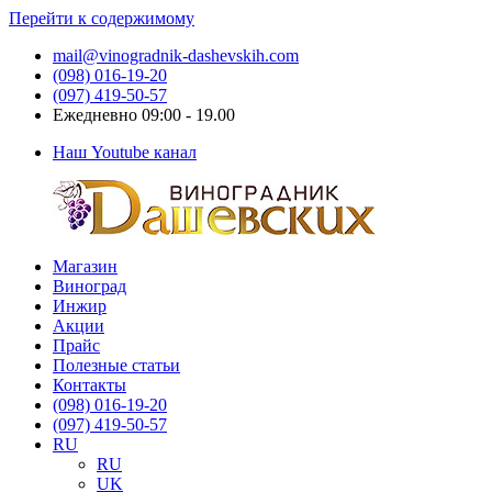
Перейти к содержимому
mail@vinogradnik-dashevskih.com
(098) 016-19-20
(097) 419-50-57
Ежедневно 09:00 - 19.00
Наш Youtube канал
Магазин
Виноградник
Саженцы
Виноград
Дашевских
и
Инжир
черенки
Акции
винограда
Прайс
Полезные статьи
Контакты
(098) 016-19-20
(097) 419-50-57
RU
RU
UK