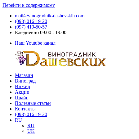
Перейти к содержимому
mail@vinogradnik-dashevskih.com
(098) 016-19-20
(097) 419-50-57
Ежедневно 09:00 - 19.00
Наш Youtube канал
Магазин
Виноградник
Саженцы
Виноград
Дашевских
и
Инжир
черенки
Акции
винограда
Прайс
Полезные статьи
Контакты
(098) 016-19-20
RU
RU
UK