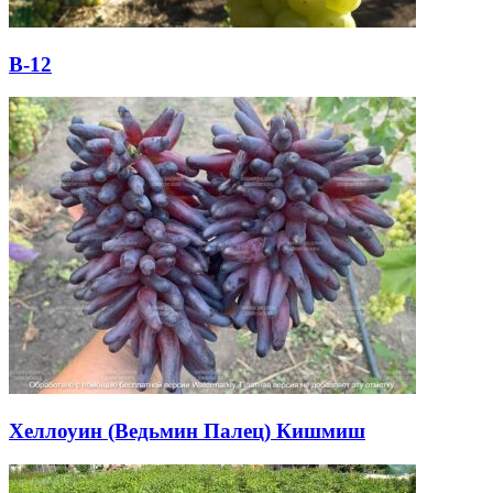
В-12
Хеллоуин (Ведьмин Палец) Кишмиш