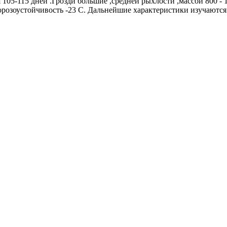
 105-115 дней .Грозди большие ,средней рыхлости ,массой 800 - 1
Морозоустойчивость -23 С. Дальнейшие характеристики изучаются 