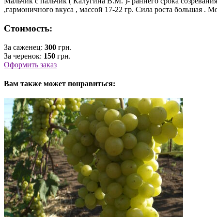
Мальчик с пальчик ( Калугина В.М. )- раннего срока созревания
,гармоничного вкуса , массой 17-22 гр. Сила роста большая . 
Стоимость:
За саженец:
300
грн.
За черенок:
150
грн.
Оформить заказ
Вам также может понравиться: