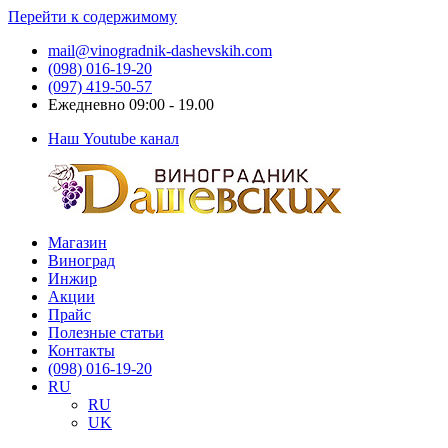
Перейти к содержимому
mail@vinogradnik-dashevskih.com
(098) 016-19-20
(097) 419-50-57
Ежедневно 09:00 - 19.00
Наш Youtube канал
Магазин
Виноградник
Саженцы
Виноград
Дашевских
и
Инжир
черенки
Акции
винограда
Прайс
Полезные статьи
Контакты
(098) 016-19-20
RU
RU
UK