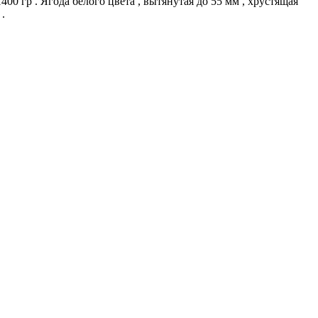
400 гр . Ягода белого цвета , вытянутая до 55 мм , хрустящая
.