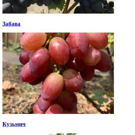
Забава
Кузьмич