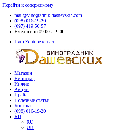
Перейти к содержимому
mail@vinogradnik-dashevskih.com
(098) 016-19-20
(097) 419-50-57
Ежедневно 09:00 - 19.00
Наш Youtube канал
Магазин
Виноградник
Саженцы
Виноград
Дашевских
и
Инжир
черенки
Акции
винограда
Прайс
Полезные статьи
Контакты
(098) 016-19-20
RU
RU
UK