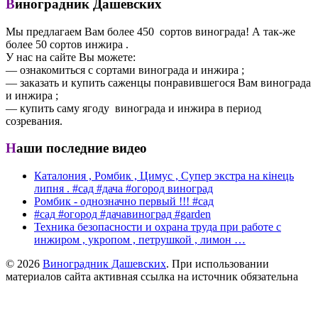
Виноградник Дашевских
Мы предлагаем Вам более 450 сортов винограда! А так-же
более 50 сортов инжира .
У нас на сайте Вы можете:
— ознакомиться с сортами винограда и инжира ;
— заказать и купить саженцы понравившегося Вам винограда
и инжира ;
— купить саму ягоду винограда и инжира в период
созревания.
Наши последние видео
Каталония , Ромбик , Цимус , Супер экстра на кінець
липня . #сад #дача #огород виноград
Ромбик - однозначно первый !!! #сад
#сад #огород #дачавиноград #garden
Техника безопасности и охрана труда при работе с
инжиром , укропом , петрушкой , лимон …
© 2026
Виноградник Дашевских
. При использовании
материалов сайта активная ссылка на источник обязательна