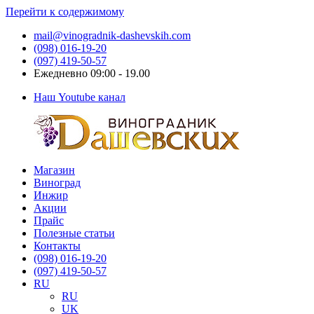
Перейти к содержимому
mail@vinogradnik-dashevskih.com
(098) 016-19-20
(097) 419-50-57
Ежедневно 09:00 - 19.00
Наш Youtube канал
Магазин
Виноградник
Саженцы
Виноград
Дашевских
и
Инжир
черенки
Акции
винограда
Прайс
Полезные статьи
Контакты
(098) 016-19-20
(097) 419-50-57
RU
RU
UK