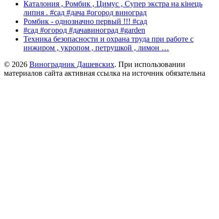
Каталония , Ромбик , Цимус , Супер экстра на кінець
липня . #сад #дача #огород виноград
Ромбик - однозначно первый !!! #сад
#сад #огород #дачавиноград #garden
Техника безопасности и охрана труда при работе с
инжиром , укропом , петрушкой , лимон …
© 2026
Виноградник Дашевских
. При использовании
материалов сайта активная ссылка на источник обязательна