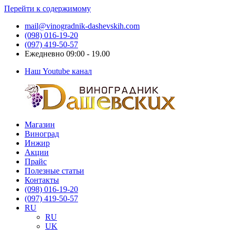
Перейти к содержимому
mail@vinogradnik-dashevskih.com
(098) 016-19-20
(097) 419-50-57
Ежедневно 09:00 - 19.00
Наш Youtube канал
Магазин
Виноградник
Саженцы
Виноград
Дашевских
и
Инжир
черенки
Акции
винограда
Прайс
Полезные статьи
Контакты
(098) 016-19-20
(097) 419-50-57
RU
RU
UK