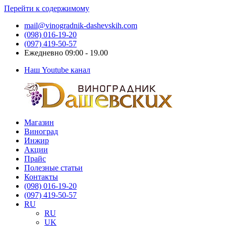
Перейти к содержимому
mail@vinogradnik-dashevskih.com
(098) 016-19-20
(097) 419-50-57
Ежедневно 09:00 - 19.00
Наш Youtube канал
Магазин
Виноградник
Саженцы
Виноград
Дашевских
и
Инжир
черенки
Акции
винограда
Прайс
Полезные статьи
Контакты
(098) 016-19-20
(097) 419-50-57
RU
RU
UK