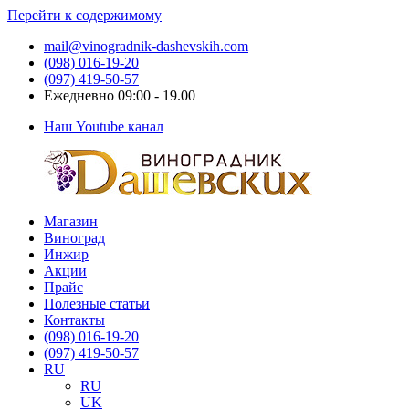
Перейти к содержимому
mail@vinogradnik-dashevskih.com
(098) 016-19-20
(097) 419-50-57
Ежедневно 09:00 - 19.00
Наш Youtube канал
Магазин
Виноградник
Саженцы
Виноград
Дашевских
и
Инжир
черенки
Акции
винограда
Прайс
Полезные статьи
Контакты
(098) 016-19-20
(097) 419-50-57
RU
RU
UK