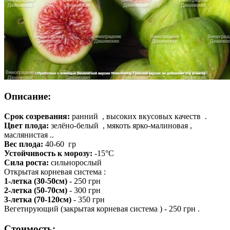
Описание:
Срок созревания:
ранний , высоких вкусовых качеств .
Цвет плода:
зелёно-белый , мякоть ярко-малиновая ,
маслянистая ..
Вес плода:
40-60 гр
Устойчивость к морозу:
-15°С
Сила роста:
сильнорослый
Открытая корневая система :
1-летка (30-50см)
- 250 грн
2-летка (50-70см)
- 300 грн
3-летка (70-120см)
- 350 грн
Вегетирующий (закрытая корневая система ) - 250 грн .
Стоимость: