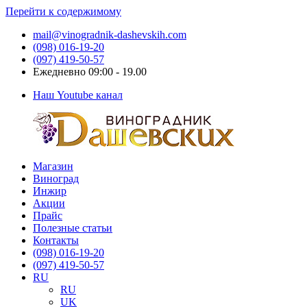
Перейти к содержимому
mail@vinogradnik-dashevskih.com
(098) 016-19-20
(097) 419-50-57
Ежедневно 09:00 - 19.00
Наш Youtube канал
Магазин
Виноградник
Саженцы
Виноград
Дашевских
и
Инжир
черенки
Акции
винограда
Прайс
Полезные статьи
Контакты
(098) 016-19-20
(097) 419-50-57
RU
RU
UK