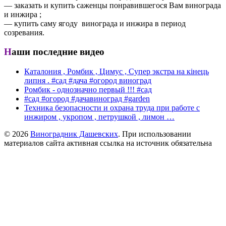
— заказать и купить саженцы понравившегося Вам винограда
и инжира ;
— купить саму ягоду винограда и инжира в период
созревания.
Наши последние видео
Каталония , Ромбик , Цимус , Супер экстра на кінець
липня . #сад #дача #огород виноград
Ромбик - однозначно первый !!! #сад
#сад #огород #дачавиноград #garden
Техника безопасности и охрана труда при работе с
инжиром , укропом , петрушкой , лимон …
© 2026
Виноградник Дашевских
. При использовании
материалов сайта активная ссылка на источник обязательна