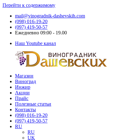
Перейти к содержимому
mail@vinogradnik-dashevskih.com
(098) 016-19-20
(097) 419-50-57
Ежедневно 09:00 - 19.00
Наш Youtube канал
Магазин
Виноградник
Саженцы
Виноград
Дашевских
и
Инжир
черенки
Акции
винограда
Прайс
Полезные статьи
Контакты
(098) 016-19-20
(097) 419-50-57
RU
RU
UK