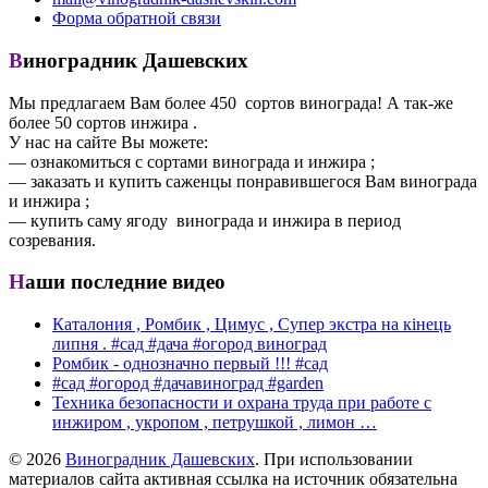
Форма обратной связи
Виноградник Дашевских
Мы предлагаем Вам более 450 сортов винограда! А так-же
более 50 сортов инжира .
У нас на сайте Вы можете:
— ознакомиться с сортами винограда и инжира ;
— заказать и купить саженцы понравившегося Вам винограда
и инжира ;
— купить саму ягоду винограда и инжира в период
созревания.
Наши последние видео
Каталония , Ромбик , Цимус , Супер экстра на кінець
липня . #сад #дача #огород виноград
Ромбик - однозначно первый !!! #сад
#сад #огород #дачавиноград #garden
Техника безопасности и охрана труда при работе с
инжиром , укропом , петрушкой , лимон …
© 2026
Виноградник Дашевских
. При использовании
материалов сайта активная ссылка на источник обязательна