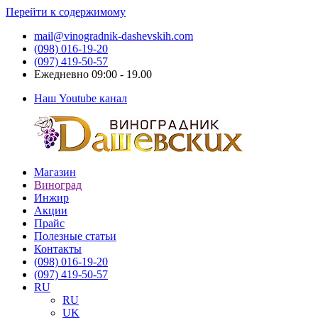
Перейти к содержимому
mail@vinogradnik-dashevskih.com
(098) 016-19-20
(097) 419-50-57
Ежедневно 09:00 - 19.00
Наш Youtube канал
Магазин
Виноградник
Саженцы
Виноград
Дашевских
и
Инжир
черенки
Акции
винограда
Прайс
Полезные статьи
Контакты
(098) 016-19-20
(097) 419-50-57
RU
RU
UK