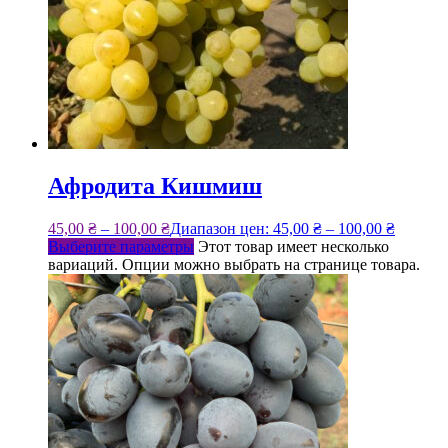
Афродита Кишмиш
45,00
₴
–
100,00
₴
Диапазон цен: 45,00 ₴ – 100,00 ₴
Выберите параметры
Этот товар имеет несколько
вариаций. Опции можно выбрать на странице товара.