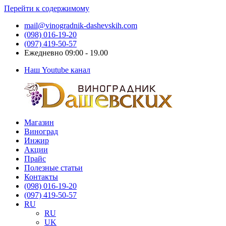
Перейти к содержимому
mail@vinogradnik-dashevskih.com
(098) 016-19-20
(097) 419-50-57
Ежедневно 09:00 - 19.00
Наш Youtube канал
Магазин
Виноградник
Саженцы
Виноград
Дашевских
и
Инжир
черенки
Акции
винограда
Прайс
Полезные статьи
Контакты
(098) 016-19-20
(097) 419-50-57
RU
RU
UK