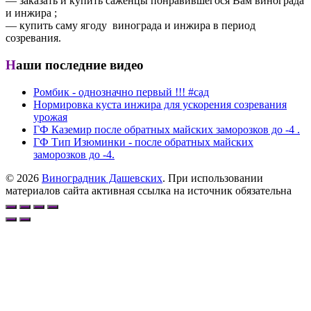
— заказать и купить саженцы понравившегося Вам винограда
и инжира ;
— купить саму ягоду винограда и инжира в период
созревания.
Наши последние видео
Ромбик - однозначно первый !!! #сад
Нормировка куста инжира для ускорения созревания
урожая
ГФ Каземир после обратных майских заморозков до -4 .
ГФ Тип Изюминки - после обратных майских
заморозков до -4.
© 2026
Виноградник Дашевских
. При использовании
материалов сайта активная ссылка на источник обязательна