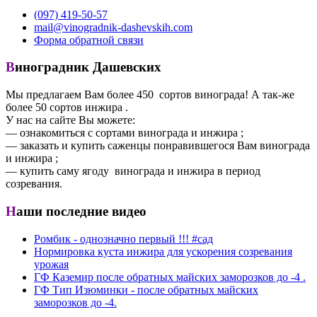
(097) 419-50-57
mail@vinogradnik-dashevskih.com
Форма обратной связи
Виноградник Дашевских
Мы предлагаем Вам более 450 сортов винограда! А так-же
более 50 сортов инжира .
У нас на сайте Вы можете:
— ознакомиться с сортами винограда и инжира ;
— заказать и купить саженцы понравившегося Вам винограда
и инжира ;
— купить саму ягоду винограда и инжира в период
созревания.
Наши последние видео
Ромбик - однозначно первый !!! #сад
Нормировка куста инжира для ускорения созревания
урожая
ГФ Каземир после обратных майских заморозков до -4 .
ГФ Тип Изюминки - после обратных майских
заморозков до -4.