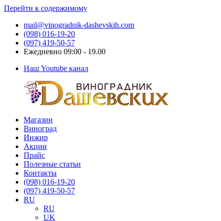
Перейти к содержимому
mail@vinogradnik-dashevskih.com
(098) 016-19-20
(097) 419-50-57
Ежедневно 09:00 - 19.00
Наш Youtube канал
Магазин
Виноградник
Саженцы
Виноград
Дашевских
и
Инжир
черенки
Акции
винограда
Прайс
Полезные статьи
Контакты
(098) 016-19-20
(097) 419-50-57
RU
RU
UK