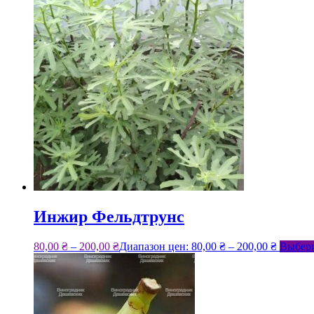
Инжир Фельдтрунс
80,00
₴
–
200,00
₴
Диапазон цен: 80,00 ₴ – 200,00 ₴
Выбери