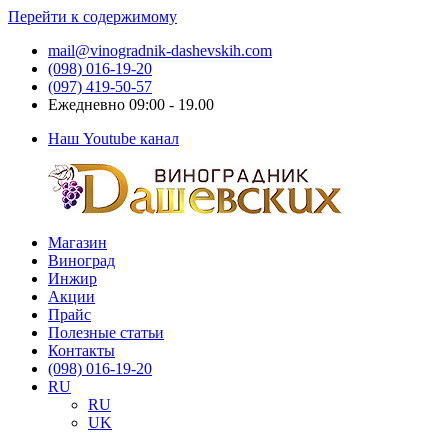
Перейти к содержимому
mail@vinogradnik-dashevskih.com
(098) 016-19-20
(097) 419-50-57
Ежедневно 09:00 - 19.00
Наш Youtube канал
Магазин
Виноградник
Саженцы
Виноград
Дашевских
и
Инжир
черенки
Акции
винограда
Прайс
Полезные статьи
Контакты
(098) 016-19-20
RU
RU
UK