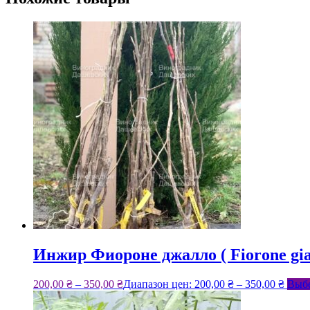
Инжир Фиороне джалло ( Fiorone gial
200,00
₴
–
350,00
₴
Диапазон цен: 200,00 ₴ – 350,00 ₴
Выбе