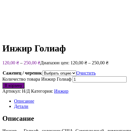
Инжир Голиаф
120,00
₴
–
250,00
₴
Диапазон цен: 120,00 ₴ – 250,00 ₴
Саженец / черенок
Очистить
Количество товара Инжир Голиаф
В корзину
Артикул:
Н/Д
Категория:
Инжир
Описание
Детали
Описание
Инжир — Голиаф , селекции США. Самоплодный , ремонтантный 