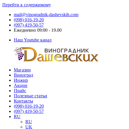
Перейти к содержимому
mail@vinogradnik-dashevskih.com
(098) 016-19-20
(097) 419-50-57
Ежедневно 09:00 - 19.00
Наш Youtube канал
Магазин
Виноградник
Саженцы
Виноград
Дашевских
и
Инжир
черенки
Акции
винограда
Прайс
Полезные статьи
Контакты
(098) 016-19-20
(097) 419-50-57
RU
RU
UK