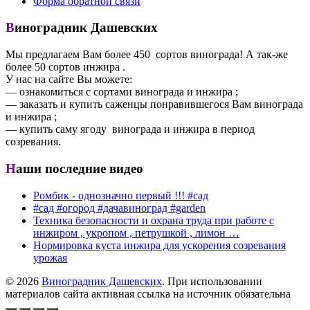
Форма обратной связи
Виноградник Дашевских
Мы предлагаем Вам более 450 сортов винограда! А так-же
более 50 сортов инжира .
У нас на сайте Вы можете:
— ознакомиться с сортами винограда и инжира ;
— заказать и купить саженцы понравившегося Вам винограда
и инжира ;
— купить саму ягоду винограда и инжира в период
созревания.
Наши последние видео
Ромбик - однозначно первый !!! #сад
#сад #огород #дачавиноград #garden
Техника безопасности и охрана труда при работе с
инжиром , укропом , петрушкой , лимон …
Нормировка куста инжира для ускорения созревания
урожая
© 2026
Виноградник Дашевских
. При использовании
материалов сайта активная ссылка на источник обязательна