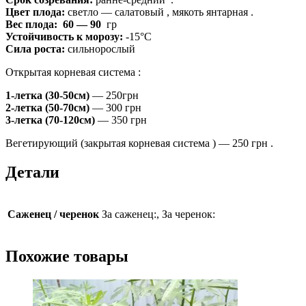
Цвет плода:
светло — салатовый , мякоть янтарная .
Вес плода: 60 — 90
гр
Устойчивость к морозу:
-15°С
Сила роста:
сильнорослый
Открытая корневая система :
1-летка (30-50см)
— 250грн
2-летка (50-70см)
— 300 грн
3-летка (70-120см)
— 350 грн
Вегетирующий (закрытая корневая система ) — 250 грн .
Детали
Саженец / черенок
За саженец:, За черенок:
Похожие товары