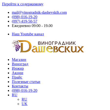
Перейти к содержимому
mail@vinogradnik-dashevskih.com
(098) 016-19-20
(097) 419-50-57
Ежедневно 09:00 - 19.00
Наш Youtube канал
Магазин
Виноградник
Саженцы
Виноград
Дашевских
и
Инжир
черенки
Акции
винограда
Прайс
Полезные статьи
Контакты
(098) 016-19-20
RU
RU
UK