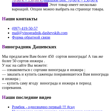
70,00
₴
–
150,00
₴
Диапазон цен: 70,00 ₴ – 150,00 ₴
Выберите параметры
Этот товар имеет несколько
вариаций. Опции можно выбрать на странице товара.
Наши контакты
(097) 419-50-57
mail@vinogradnik-dashevskih.com
Форма обратной связи
Виноградник Дашевских
Мы предлагаем Вам более 450 сортов винограда! А так-же
более 50 сортов инжира .
У нас на сайте Вы можете:
— ознакомиться с сортами винограда и инжира ;
— заказать и купить саженцы понравившегося Вам винограда
и инжира ;
— купить саму ягоду винограда и инжира в период
созревания.
Наши последние видео
Ромбик - однозначно первый !!! #сад