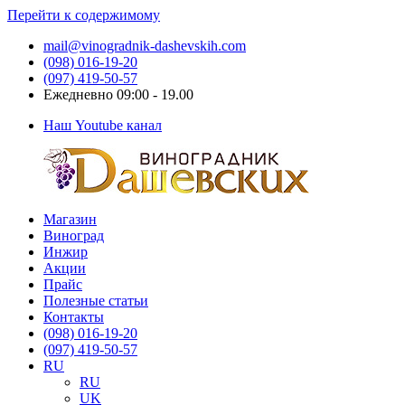
Перейти к содержимому
mail@vinogradnik-dashevskih.com
(098) 016-19-20
(097) 419-50-57
Ежедневно 09:00 - 19.00
Наш Youtube канал
Магазин
Виноградник
Саженцы
Виноград
Дашевских
и
Инжир
черенки
Акции
винограда
Прайс
Полезные статьи
Контакты
(098) 016-19-20
(097) 419-50-57
RU
RU
UK