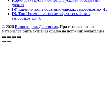
Нормировка куста инжира для ускорения созревания
урожая
ГФ Каземир после обратных майских заморозков до -4 .
ГФ Тип Изюминки - после обратных майских
заморозков до -4.
© 2026
Виноградник Дашевских
. При использовании
материалов сайта активная ссылка на источник обязательна