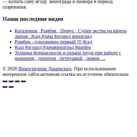
— купить саму ягоду винограда и инжира в период
созревания.
Наши последние видео
Каталония , Ромбик , Цимус , Супер экстра на кінець
липня . #сад #дача #огород виноград
Ромбик - однозначно первый !!! #сад
#сад #огород #дачавиноград #garden
Техника безопасности и охрана труда при работе с
инжиром , укропом , петрушкой , лимон …
© 2026
Виноградник Дашевских
. При использовании
материалов сайта активная ссылка на источник обязательна