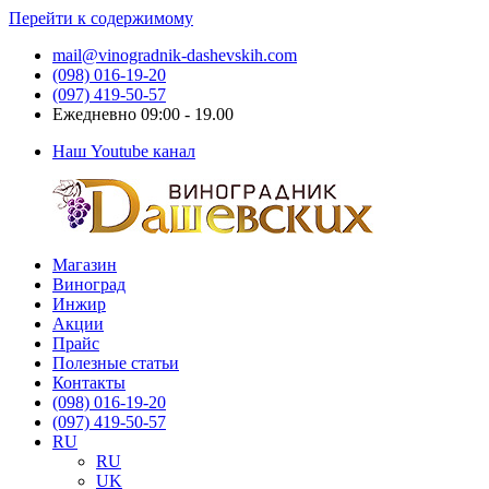
Перейти к содержимому
mail@vinogradnik-dashevskih.com
(098) 016-19-20
(097) 419-50-57
Ежедневно 09:00 - 19.00
Наш Youtube канал
Магазин
Виноградник
Саженцы
Виноград
Дашевских
и
Инжир
черенки
Акции
винограда
Прайс
Полезные статьи
Контакты
(098) 016-19-20
(097) 419-50-57
RU
RU
UK