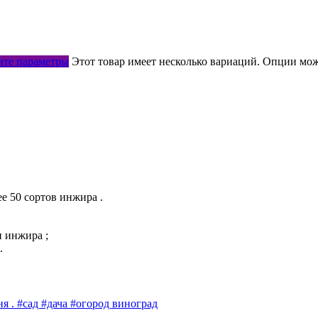
те параметры
Этот товар имеет несколько вариаций. Опции мож
е 50 сортов инжира .
 инжира ;
.
ня . #сад #дача #огород виноград