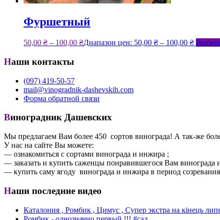
Фуршетный
50,00
₴
–
100,00
₴
Диапазон цен: 50,00 ₴ – 100,00 ₴
Выбери
Наши контакты
(097) 419-50-57
mail@vinogradnik-dashevskih.com
Форма обратной связи
Виноградник Дашевских
Мы предлагаем Вам более 450 сортов винограда! А так-же боле
У нас на сайте Вы можете:
— ознакомиться с сортами винограда и инжира ;
— заказать и купить саженцы понравившегося Вам винограда и
— купить саму ягоду винограда и инжира в период созревания
Наши последние видео
Каталония , Ромбик , Цимус , Супер экстра на кінець лип
Ромбик - однозначно первый !!! #сад