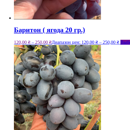
Баритон ( ягода 20 гр.)
120,00
₴
–
250,00
₴
Диапазон цен: 120,00 ₴ – 250,00 ₴
Выбе