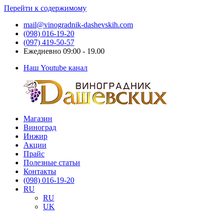
Перейти к содержимому
mail@vinogradnik-dashevskih.com
(098) 016-19-20
(097) 419-50-57
Ежедневно 09:00 - 19.00
Наш Youtube канал
Магазин
Виноградник
Саженцы
Виноград
Дашевских
и
Инжир
черенки
Акции
винограда
Прайс
Полезные статьи
Контакты
(098) 016-19-20
RU
RU
UK