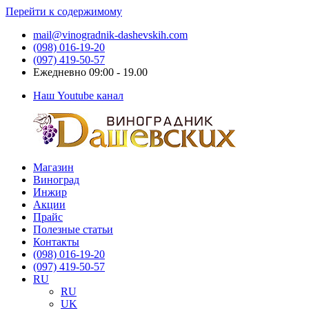
Перейти к содержимому
mail@vinogradnik-dashevskih.com
(098) 016-19-20
(097) 419-50-57
Ежедневно 09:00 - 19.00
Наш Youtube канал
Магазин
Виноградник
Саженцы
Виноград
Дашевских
и
Инжир
черенки
Акции
винограда
Прайс
Полезные статьи
Контакты
(098) 016-19-20
(097) 419-50-57
RU
RU
UK