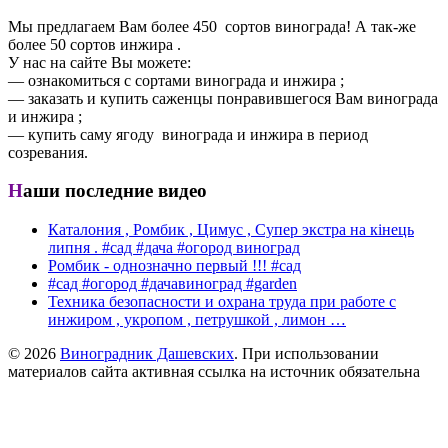
Мы предлагаем Вам более 450 сортов винограда! А так-же
более 50 сортов инжира .
У нас на сайте Вы можете:
— ознакомиться с сортами винограда и инжира ;
— заказать и купить саженцы понравившегося Вам винограда
и инжира ;
— купить саму ягоду винограда и инжира в период
созревания.
Наши последние видео
Каталония , Ромбик , Цимус , Супер экстра на кінець
липня . #сад #дача #огород виноград
Ромбик - однозначно первый !!! #сад
#сад #огород #дачавиноград #garden
Техника безопасности и охрана труда при работе с
инжиром , укропом , петрушкой , лимон …
© 2026
Виноградник Дашевских
. При использовании
материалов сайта активная ссылка на источник обязательна