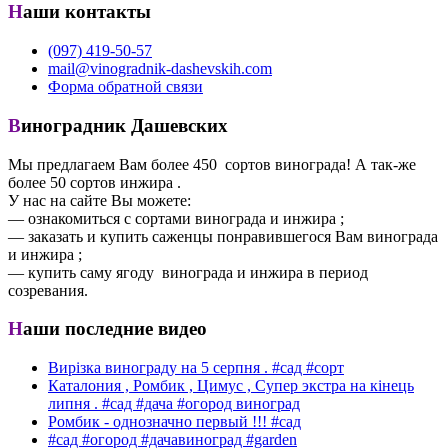
Наши контакты
(097) 419-50-57
mail@vinogradnik-dashevskih.com
Форма обратной связи
Виноградник Дашевских
Мы предлагаем Вам более 450 сортов винограда! А так-же
более 50 сортов инжира .
У нас на сайте Вы можете:
— ознакомиться с сортами винограда и инжира ;
— заказать и купить саженцы понравившегося Вам винограда
и инжира ;
— купить саму ягоду винограда и инжира в период
созревания.
Наши последние видео
Вирізка винограду на 5 серпня . #сад #сорт
Каталония , Ромбик , Цимус , Супер экстра на кінець
липня . #сад #дача #огород виноград
Ромбик - однозначно первый !!! #сад
#сад #огород #дачавиноград #garden