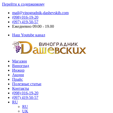
Перейти к содержимому
mail@vinogradnik-dashevskih.com
(098) 016-19-20
(097) 419-50-57
Ежедневно 09:00 - 19.00
Наш Youtube канал
Магазин
Виноградник
Саженцы
Виноград
Дашевских
и
Инжир
черенки
Акции
винограда
Прайс
Полезные статьи
Контакты
(098) 016-19-20
(097) 419-50-57
RU
RU
UK