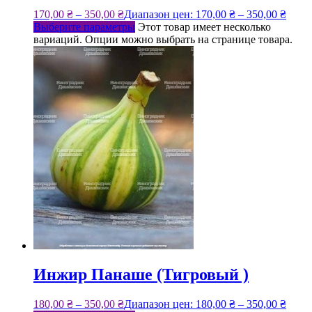
170,00
₴
–
350,00
₴
Диапазон цен: 170,00 ₴ – 350,00 ₴
Выберите параметры
Этот товар имеет несколько
вариаций. Опции можно выбрать на странице товара.
Инжир Панаше (Тигровый )
180,00
₴
–
350,00
₴
Диапазон цен: 180,00 ₴ – 350,00 ₴