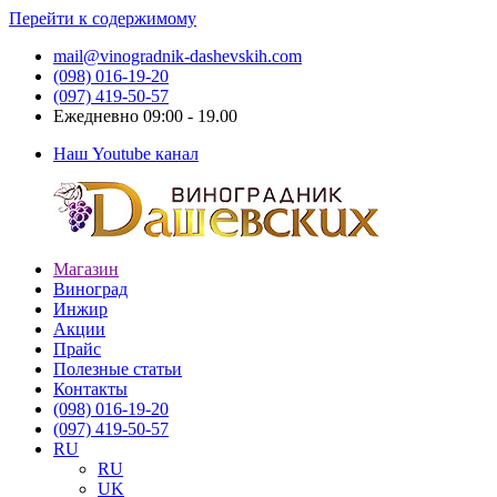
Перейти к содержимому
mail@vinogradnik-dashevskih.com
(098) 016-19-20
(097) 419-50-57
Ежедневно 09:00 - 19.00
Наш Youtube канал
Магазин
Виноградник
Саженцы
Виноград
Дашевских
и
Инжир
черенки
Акции
винограда
Прайс
Полезные статьи
Контакты
(098) 016-19-20
(097) 419-50-57
RU
RU
UK