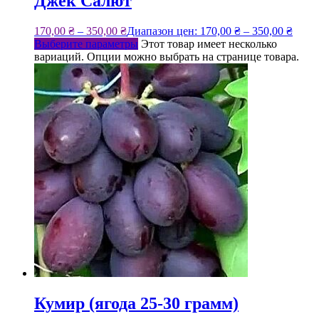
Джек Салют
170,00
₴
–
350,00
₴
Диапазон цен: 170,00 ₴ – 350,00 ₴
Выберите параметры
Этот товар имеет несколько
вариаций. Опции можно выбрать на странице товара.
Кумир (ягода 25-30 грамм)