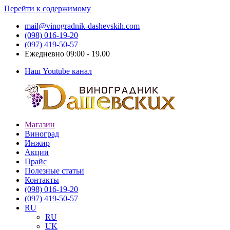
Перейти к содержимому
mail@vinogradnik-dashevskih.com
(098) 016-19-20
(097) 419-50-57
Ежедневно 09:00 - 19.00
Наш Youtube канал
Магазин
Виноградник
Саженцы
Виноград
Дашевских
и
Инжир
черенки
Акции
винограда
Прайс
Полезные статьи
Контакты
(098) 016-19-20
(097) 419-50-57
RU
RU
UK