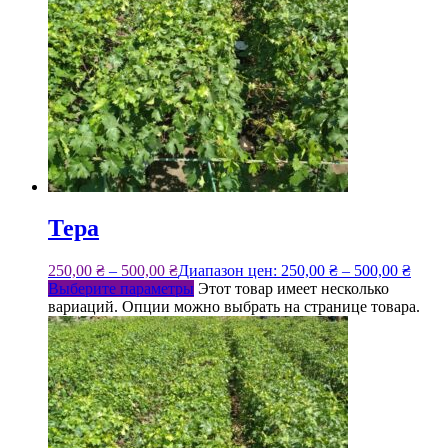
Тера
250,00
₴
–
500,00
₴
Диапазон цен: 250,00 ₴ – 500,00 ₴
Выберите параметры
Этот товар имеет несколько
вариаций. Опции можно выбрать на странице товара.